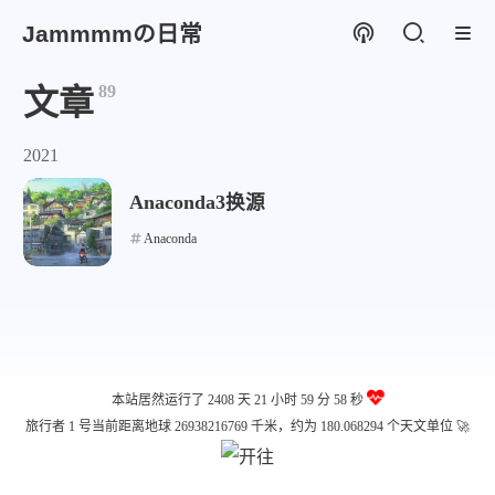
Jammmmの日常
89
文章
2021
Anaconda3换源
Anaconda
本站居然运行了 2408 天
21 小时 59 分 58 秒
旅行者 1 号当前距离地球 26938216769 千米，约为 180.068294 个天文单位 🚀
微信
支付宝