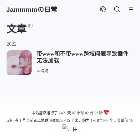
Jammmmの日常
89
文章
2022
带www和不带www跨域问题导致插件
无法加载
跨域
本站居然运行了 2409 天
07 小时 02 分 22 秒
旅行者 1 号当前距离地球 26938770015 千米，约为 180.071992 个天文单位 🚀
微信
支付宝