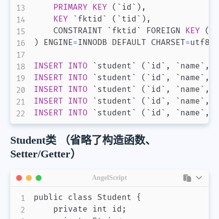
PRIMARY
KEY
(
`id`
)
,
KEY
`fktid`
(
`tid`
)
,
    CONSTRAINT 
`fktid`
 FOREIGN 
KEY
(
`
)
 ENGINE
=
INNODB DEFAULT CHARSET
=
utf8
;
INSERT
INTO
`student`
(
`id`
,
`name`
,
INSERT
INTO
`student`
(
`id`
,
`name`
,
INSERT
INTO
`student`
(
`id`
,
`name`
,
INSERT
INTO
`student`
(
`id`
,
`name`
,
INSERT
INTO
`student`
(
`id`
,
`name`
,
Student类 （省略了构造函数、
Setter/Getter）
AngelScript
public class Student {

    private int id;
