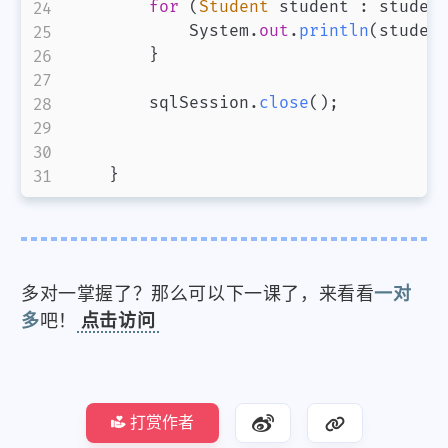
for
(
Student
 student 
:
 studen
            System
.
out
.
println
(
studen
}
        sqlSession
.
close
(
)
;
}
多对一掌握了？那么可以下一课了，来看看
一对
多
吧！
点击访问
打赏作者