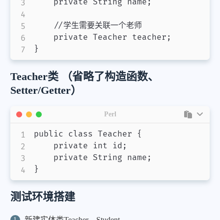
    private String name;

    //学生需要关联一个老师

    private Teacher teacher;

Teacher类 （省略了构造函数、
Setter/Getter）
Perl
public class Teacher 
{
    private int id
;
    private String name
;
}
测试环境搭建
新建实体类Teacher，Student