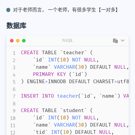
对于老师而言， 一个老师，有很多学生【一对多】
数据库
N1QL
CREATE
 TABLE 
`teacher`
(
`id`
INT
(
10
)
NOT
NULL
,
`name`
VARCHAR
(
30
)
 DEFAULT 
NULL
,
PRIMARY
KEY
(
`id`
)
)
 ENGINE
=
INNODB DEFAULT CHARSET
=
utf8
;
INSERT
INTO
teacher
(
`id`
,
`name`
)
VAL
CREATE
 TABLE 
`student`
(
`id`
INT
(
10
)
NOT
NULL
,
`name`
VARCHAR
(
30
)
 DEFAULT 
NULL
,
`tid`
INT
(
10
)
 DEFAULT 
NULL
,