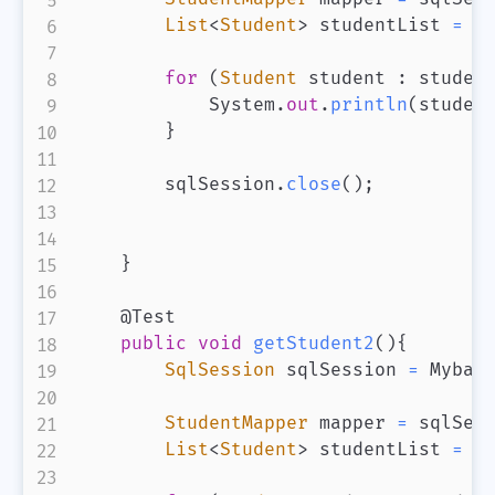
List
<
Student
>
 studentList 
=
 m
for
(
Student
 student 
:
 studen
            System
.
out
.
println
(
studen
}
        sqlSession
.
close
(
)
;
}
    @Test

public
void
getStudent2
(
)
{
SqlSession
 sqlSession 
=
 Mybat
StudentMapper
 mapper 
=
 sqlSes
List
<
Student
>
 studentList 
=
 m