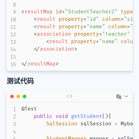
<
resultMap
id
=
"
StudentTeacher2
"
type
=
<
result
property
=
"
id
"
column
=
"
sid
<
result
property
=
"
name
"
column
=
"
s
<
association
property
=
"
teacher
"
j
<
result
property
=
"
name
"
colum
</
association
>
</
resultMap
>
测试代码
C#
@Test

public
void
getStudent
(
)
{
SqlSession
 sqlSession 
=
 Mybat
StudentMapper
 mapper 
=
 sqlSes