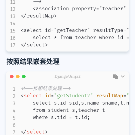
    -->

    <association property="teacher" co
</resultMap>

<select id="getTeacher" resultType="Te
    select * from teacher where id = #
按照结果嵌套处理
Django/Jinja2
<!--按照结果处理-->
<
select
id
=
"
getStudent2
"
resultMap
=
"
S
    select s.id sid,s.name sname,t.nam
    from student s,teacher t

    where s.tid = t.id;

</
select
>